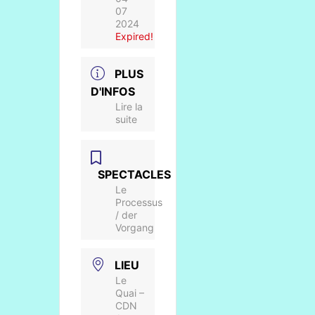
07
2024
Expired!
PLUS
D'INFOS
Lire la
suite
SPECTACLES
Le
Processus
/ der
Vorgang
LIEU
Le
Quai –
CDN