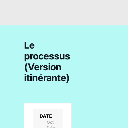
Le
processus
(Version
itinérante)
DATE
Oct
03 -