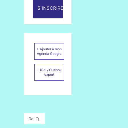
S'INSCRIRE
+ Ajouter à mon
Agenda Google
+ iCal / Outlook
export