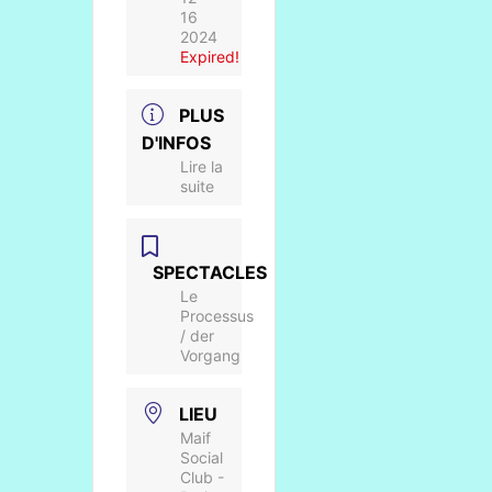
16
2024
Expired!
PLUS
D'INFOS
Lire la
suite
SPECTACLES
Le
Processus
/ der
Vorgang
LIEU
Maif
Social
Club -