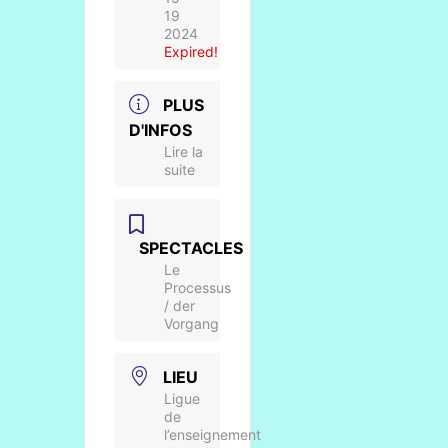
19
2024
Expired!
PLUS
D'INFOS
Lire la
suite
SPECTACLES
Le
Processus
/ der
Vorgang
LIEU
Ligue
de
l’enseignement