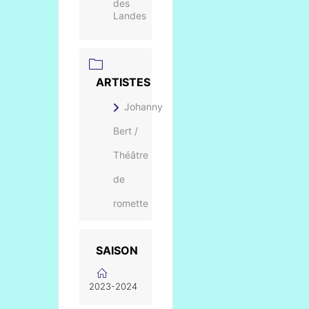
des
Landes
ARTISTES
Johanny
Bert /
Théâtre
de
romette
SAISON
2023-2024