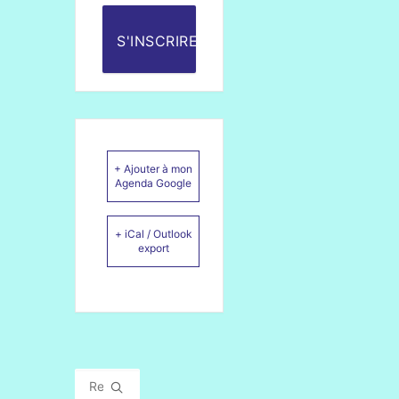
S'INSCRIRE
+ Ajouter à mon
Agenda Google
+ iCal / Outlook
export