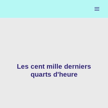
ACCUEIL
LE PETIT BUREAU
CONTACTS
Les cent mille derniers
CALENDRIER
quarts d'heure
ARTISTES
NEWSLETTER
INSTAGRAM
FACEBOOK