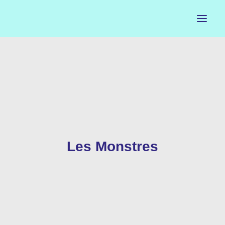
ACCUEIL
LE PETIT BUREAU
CONTACTS
CALENDRIER
Les Monstres
ARTISTES
NEWSLETTER
INSTAGRAM
FACEBOOK