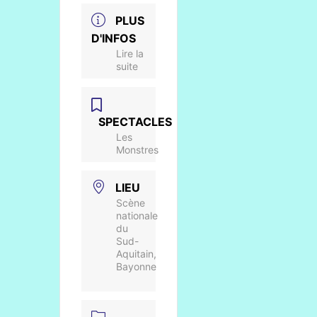
PLUS
D'INFOS
Lire la
suite
SPECTACLES
Les
Monstres
LIEU
Scène
nationale
du
Sud-
Aquitain,
Bayonne