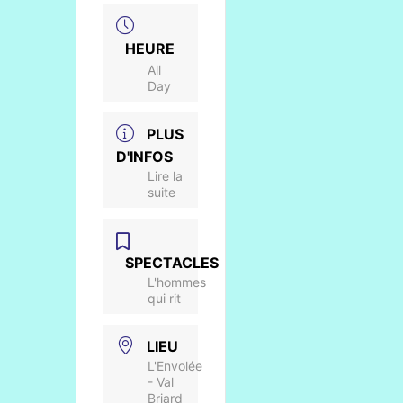
HEURE
All
Day
PLUS
D'INFOS
Lire la
suite
SPECTACLES
L'hommes
qui rit
LIEU
L'Envolée
- Val
Briard