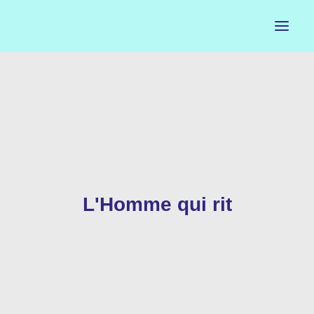
ACCUEIL
LE PETIT BUREAU
CONTACTS
CALENDRIER
L'Homme qui rit
ARTISTES
NEWSLETTER
INSTAGRAM
FACEBOOK