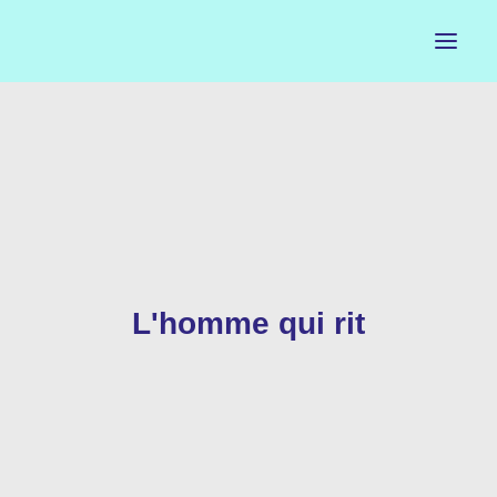
ACCUEIL
LE PETIT BUREAU
CONTACTS
CALENDRIER
L'homme qui rit
ARTISTES
NEWSLETTER
INSTAGRAM
FACEBOOK