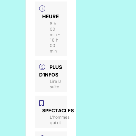
HEURE
8 h
00
min -
18 h
00
min
PLUS
D'INFOS
Lire la
suite
SPECTACLES
L'hommes
qui rit