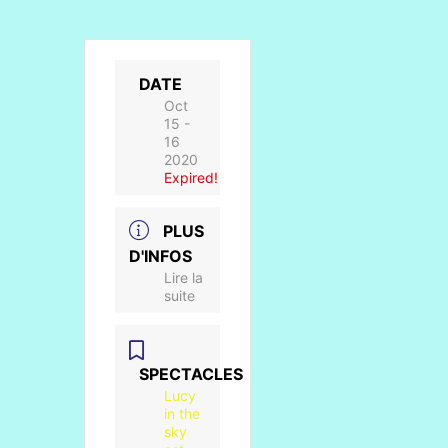
DATE
Oct
15 -
16
2020
Expired!
PLUS
D'INFOS
Lire la
suite
SPECTACLES
Lucy
in the
sky