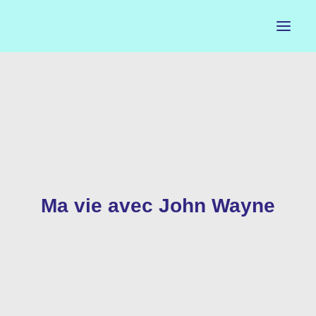
ACCUEIL
LE PETIT BUREAU
CONTACTS
CALENDRIER
Ma vie avec John Wayne
ARTISTES
NEWSLETTER
INSTAGRAM
FACEBOOK