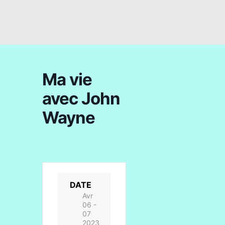
Ma vie
avec John
Wayne
DATE
Avr
06 -
07
2023