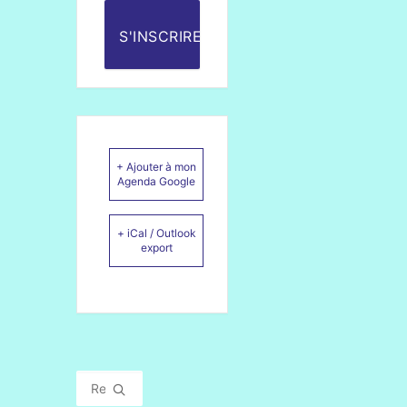
S'INSCRIRE
+ Ajouter à mon
Agenda Google
+ iCal / Outlook
export