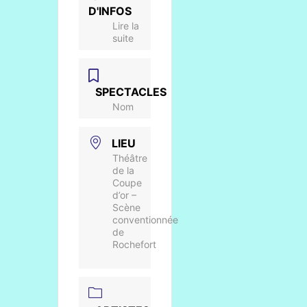
D'INFOS
Lire la
suite
SPECTACLES
Nom
LIEU
Théâtre
de la
Coupe
d’or –
Scène
conventionnée
de
Rochefort