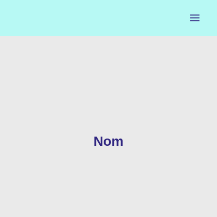
ACCUEIL
LE PETIT BUREAU
CONTACTS
CALENDRIER
Nom
ARTISTES
NEWSLETTER
INSTAGRAM
FACEBOOK