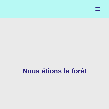
ACCUEIL
LE PETIT BUREAU
CONTACTS
CALENDRIER
Nous étions la forêt
ARTISTES
NEWSLETTER
INSTAGRAM
FACEBOOK