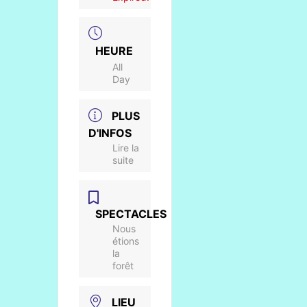
HEURE
All
Day
PLUS
D'INFOS
Lire la
suite
SPECTACLES
Nous
étions
la
forêt
LIEU