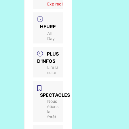
Expired!
HEURE
All
Day
PLUS
D'INFOS
Lire la
suite
SPECTACLES
Nous
étions
la
forêt