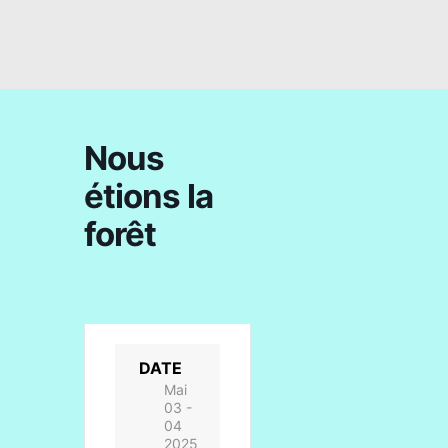
Nous
étions la
forêt
DATE
Mai
03 -
04
2025