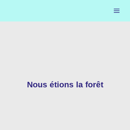
ACCUEIL
LE PETIT BUREAU
CONTACTS
CALENDRIER
Nous étions la forêt
ARTISTES
NEWSLETTER
INSTAGRAM
FACEBOOK