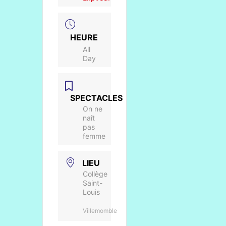
HEURE
All
Day
SPECTACLES
On ne
naît
pas
femme
LIEU
Collège
Saint-
Louis
Villemomble