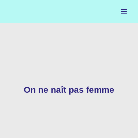
ACCUEIL
LE PETIT BUREAU
CONTACTS
CALENDRIER
On ne naît pas femme
ARTISTES
NEWSLETTER
INSTAGRAM
FACEBOOK