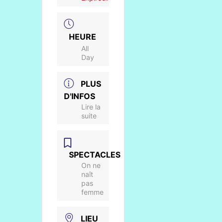
HEURE
All
Day
PLUS
D'INFOS
Lire la
suite
SPECTACLES
On ne
naît
pas
femme
LIEU