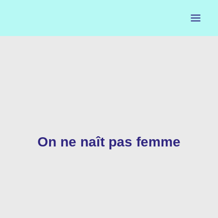
ACCUEIL
LE PETIT BUREAU
CONTACTS
CALENDRIER
On ne naît pas femme
ARTISTES
NEWSLETTER
INSTAGRAM
FACEBOOK