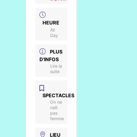
HEURE
All
Day
PLUS
D'INFOS
Lire la
suite
SPECTACLES
On ne
naît
pas
femme
LIEU