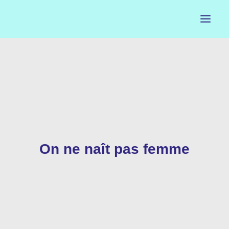
ACCUEIL
LE PETIT BUREAU
CONTACTS
CALENDRIER
On ne naît pas femme
ARTISTES
NEWSLETTER
INSTAGRAM
FACEBOOK