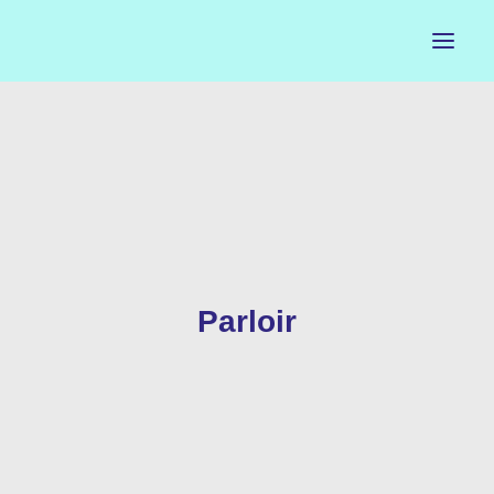
ACCUEIL
LE PETIT BUREAU
CONTACTS
CALENDRIER
Parloir
ARTISTES
NEWSLETTER
INSTAGRAM
FACEBOOK