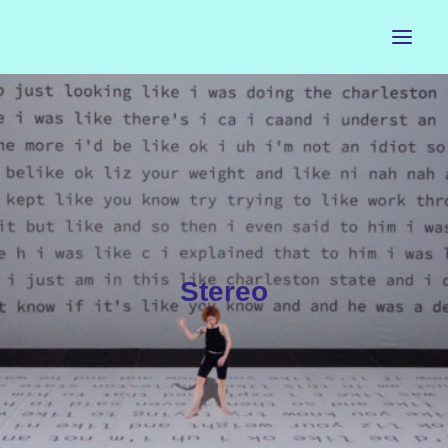
ACCUEIL
LE PETIT BUREAU
CONTACTS
CALENDRIER
Stereo
ARTISTES
NEWSLETTER
INSTAGRAM
FACEBOOK