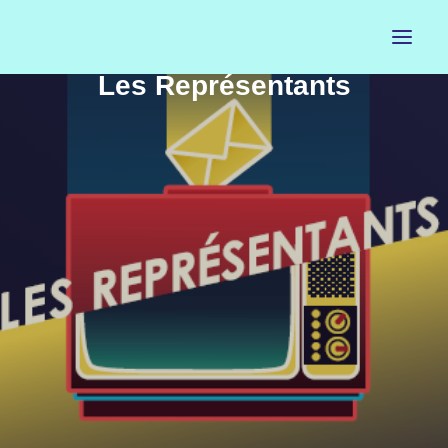
Les Représentants
ACCUEIL
LE PETIT BUREAU
CONTACTS
CALENDRIER
ARTISTES
NEWSLETTER
INSTAGRAM
FACEBOOK