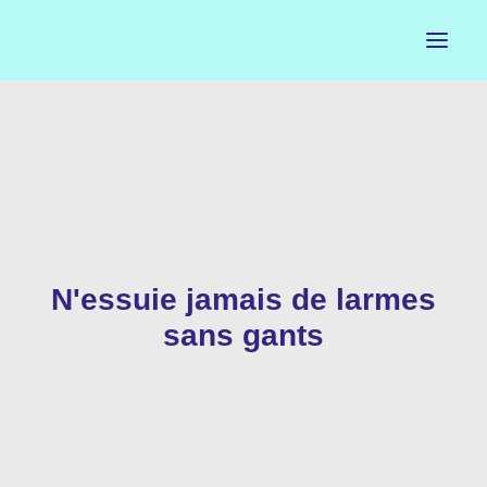
ACCUEIL
LE PETIT BUREAU
CONTACTS
N'essuie jamais de larmes
CALENDRIER
sans gants
ARTISTES
NEWSLETTER
INSTAGRAM
FACEBOOK