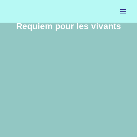
Requiem pour les vivants
ACCUEIL
LE PETIT BUREAU
CONTACTS
CALENDRIER
ARTISTES
NEWSLETTER
INSTAGRAM
FACEBOOK