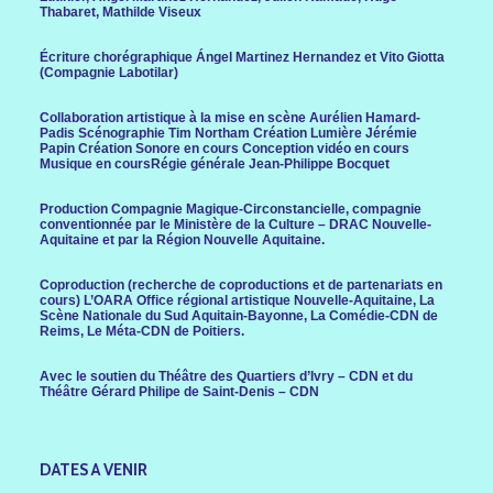
Thabaret,
Mathilde Viseux
Écriture chorégraphique
Ángel Martinez Hernandez et Vito Giotta
(Compagnie Labotilar)
Collaboration artistique à la mise en scène
Aurélien Hamard-
Padis
Scénographie
Tim Northam
Création Lumière
Jérémie
Papin
Création Sonore
en cours
Conception vidéo
en cours
Musique
en cours
Régie générale
Jean-Philippe Bocquet
Production
Compagnie Magique-Circonstancielle, compagnie
conventionnée par le Ministère de la Culture – DRAC Nouvelle-
Aquitaine et par la Région Nouvelle Aquitaine.
Coproduction (recherche de coproductions et de partenariats en
cours)
L’OARA Office régional artistique Nouvelle-Aquitaine, La
Scène Nationale du Sud Aquitain-Bayonne, La Comédie-CDN de
Reims, Le Méta-CDN de Poitiers.
Avec le soutien du
Théâtre des Quartiers d’Ivry – CDN et du
Théâtre Gérard Philipe de Saint-Denis – CDN
DATES A VENIR