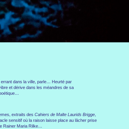
rrant dans la ville, parle… Heurté par
l vibre et dérive dans les méandres de sa
 poétique…
èmes, extraits des
Cahiers de Malte Laurids Brigge
,
cle sensitif où la raison laisse place au lâcher prise
 de Rainer Maria Rilke…