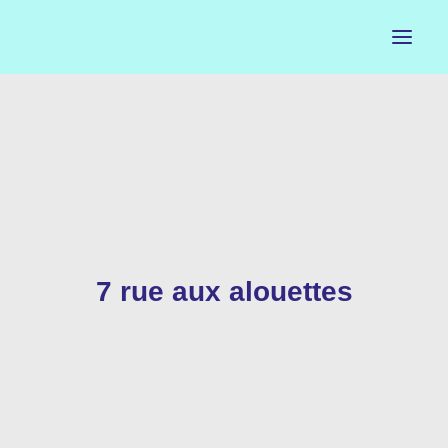
ACCUEIL
LE PETIT BUREAU
CONTACTS
CALENDRIER
7 rue aux alouettes
ARTISTES
NEWSLETTER
INSTAGRAM
FACEBOOK