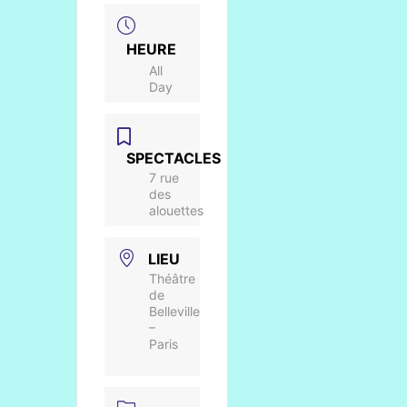
HEURE
All
Day
SPECTACLES
7 rue
des
alouettes
LIEU
Théâtre
de
Belleville
–
Paris