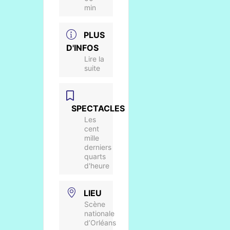
min
PLUS
D'INFOS
Lire la
suite
SPECTACLES
Les
cent
mille
derniers
quarts
d'heure
LIEU
Scène
nationale
d’Orléans