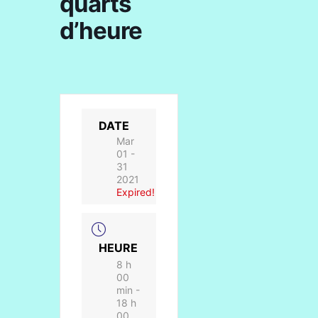
quarts
d’heure
DATE
Mar
01 -
31
2021
Expired!
HEURE
8 h
00
min -
18 h
00