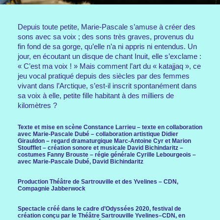
Depuis toute petite, Marie-Pascale s’amuse à créer des
sons avec sa voix ; des sons très graves, provenus du
fin fond de sa gorge, qu’elle n’a ni appris ni entendus. Un
jour, en écoutant un disque de chant Inuit, elle s’exclame :
« C’est ma voix ! » Mais comment l’art du « katajjaq », ce
jeu vocal pratiqué depuis des siècles par des femmes
vivant dans l’Arctique, s’est-il inscrit spontanément dans
sa voix à elle, petite fille habitant à des milliers de
kilomètres ?
Texte et mise en scène Constance Larrieu – texte en collaboration
avec Marie-Pascale Dubé – collaboration artistique Didier
Girauldon – regard dramaturgique Marc-Antoine Cyr et Marion
Stoufflet – création sonore et musicale David Bichindaritz –
costumes Fanny Brouste – régie générale Cyrille Lebourgeois –
avec Marie-Pascale Dubé, David Bichindaritz
Production Théâtre de Sartrouville et des Yvelines – CDN,
Compagnie Jabberwock
Spectacle créé dans le cadre d’Odyssées 2020, festival de
création conçu par le Théâtre Sartrouville Yvelines–CDN, en