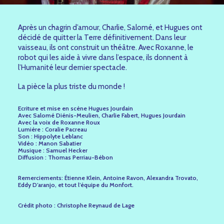
Après un chagrin d’amour, Charlie, Salomé, et Hugues ont
décidé de quitter la Terre définitivement. Dans leur
vaisseau, ils ont construit un théâtre. Avec Roxanne, le
robot qui les aide à vivre dans l’espace, ils donnent à
l’Humanité leur dernier spectacle.
La pièce la plus triste du monde !
Ecriture et mise en scène
Hugues Jourdain
Avec
Salomé Diénis-Meulien, Charlie Fabert, Hugues Jourdain
Avec la voix de
Roxanne Roux
Lumière :
Coralie Pacreau
Son :
Hippolyte Leblanc
Vidéo : M
anon Sabatier
Musique :
Samuel Hecker
Diffusion :
Thomas Perriau-Bébon
Remerciements:
Étienne Klein, Antoine Ravon, Alexandra Trovato,
Eddy D’aranjo
, et tout l’équipe du Monfort.
Crédit photo : Christophe Reynaud de Lage