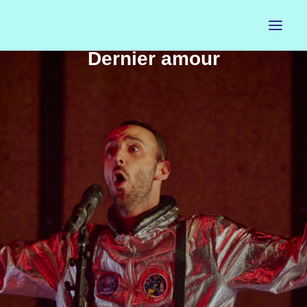
Dernier amour
ACCUEIL
LE PETIT BUREAU
CONTACTS
CALENDRIER
ARTISTES
NEWSLETTER
INSTAGRAM
FACEBOOK