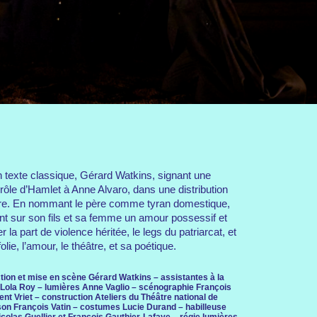
 texte classique, Gérard Watkins, signant une
e rôle d’Hamlet à Anne Alvaro, dans une distribution
taire. En nommant le père comme tyran domestique,
nt sur son fils et sa femme un amour possessif et
 la part de violence héritée, le legs du patriarcat, et
lie, l’amour, le théâtre, et sa poétique.
ion et mise en scène Gérard Watkins – assistantes à la
 Lola Roy – lumières Anne Vaglio – scénographie François
nt Vriet – construction Ateliers du Théâtre national de
on François Vatin – costumes Lucie Durand – habilleuse