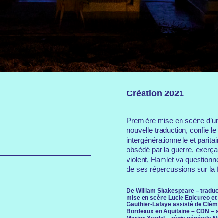
Création 2021
Première mise en scène d’un
nouvelle traduction, confie l
intergénérationnelle et pari
obsédé par la guerre, exerça
violent, Hamlet va questionner
de ses répercussions sur la fo
De William Shakespeare – traduct
mise en scène Lucie Epicureo et
Gauthier-Lafaye assisté de Cléme
Bordeaux en Aquitaine – CDN – s