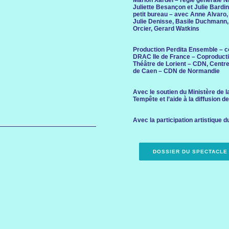
Marion Xardel – régie générale Ni
Juliette Besançon et Julie Bardin
petit bureau – avec Anne Alvaro
Julie Denisse, Basile Duchmann, 
Orcier, Gerard Watkins
Production Perdita Ensemble – co
DRAC Ile de France – Coproducti
Théâtre de Lorient – CDN, Cent
de Caen – CDN de Normandie
Avec le soutien du Ministère de la
Tempête et l’aide à la diffusion de
Avec la participation artistique d
DOSSIER DU SPECTACLE