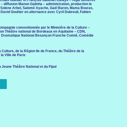
colas Guellier et François Gauthier-Lafaye – régie lumières
 – diffusion Manon Galinha – administration, production le
, Solene Arbel, Salomé Ayache, Gaël Baron, Mama Bouras,
David Gouhier en alternance avec Cyril Dubreuil, Fabien
mpagnie conventionnée par le Ministère de la Culture –
on Théâtre national de Bordeaux en Aquitaine – CDN,
re Dramatique National Besançon Franche Comté, Comédie
 Culture, de la Région Ile de France, du Théâtre de la
 la Ville de Paris
u Jeune Théâtre National et du Fijad