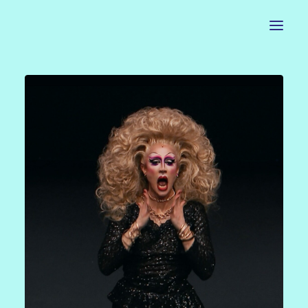
ACCUEIL
LE PETIT BUREAU
CONTACTS
CALENDRIER
ARTISTES
NEWSLETTER
INSTAGRAM
FACEBOOK