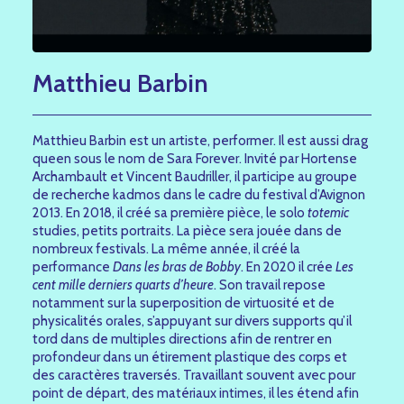
Matthieu Barbin
Matthieu Barbin est un artiste, performer. Il est aussi drag
queen sous le nom de Sara Forever. Invité par Hortense
Archambault et Vincent Baudriller, il participe au groupe
de recherche kadmos dans le cadre du festival d’Avignon
2013. En 2018, il créé sa première pièce, le solo
totemic
studies, petits portraits. La pièce sera jouée dans de
nombreux festivals. La même année, il créé la
performance
Dans les bras de Bobby
. En 2020 il crée
Les
cent mille derniers quarts d’heure
. Son travail repose
notamment sur la superposition de virtuosité et de
physicalités orales, s’appuyant sur divers supports qu’il
tord dans de multiples directions afin de rentrer en
profondeur dans un étirement plastique des corps et
des caractères traversés. Travaillant souvent avec pour
point de départ, des matériaux intimes, il les étend afin